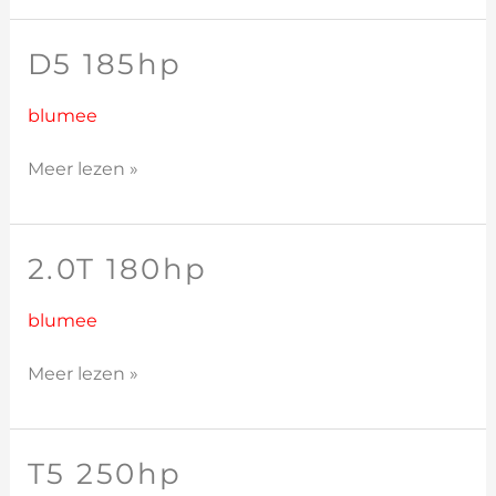
D5 185hp
D5
185hp
blumee
Meer lezen »
2.0T 180hp
2.0T
180hp
blumee
Meer lezen »
T5 250hp
T5