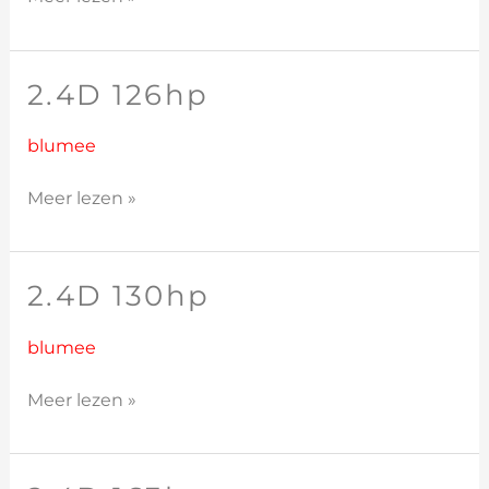
2.4D 126hp
2.4D
126hp
blumee
Meer lezen »
2.4D 130hp
2.4D
130hp
blumee
Meer lezen »