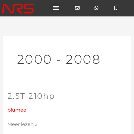
Ga
naar
de
inhoud
2000 - 2008
2.5T 210hp
2.5T
210hp
blumee
Meer lezen »