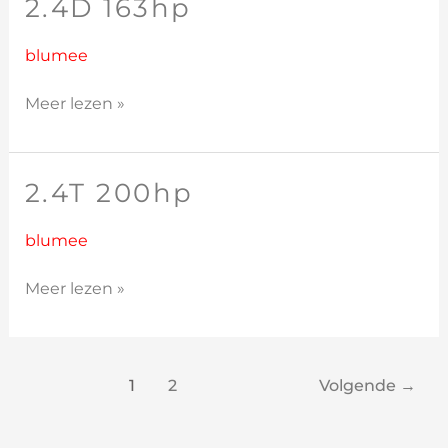
2.4D 163hp
2.4D
163hp
blumee
Meer lezen »
2.4T 200hp
2.4T
200hp
blumee
Meer lezen »
1
2
Volgende
→