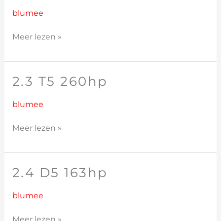
250hp
blumee
Meer lezen »
2.3 T5 260hp
2.3
T5
260hp
blumee
Meer lezen »
2.4 D5 163hp
2.4
D5
163hp
blumee
Meer lezen »