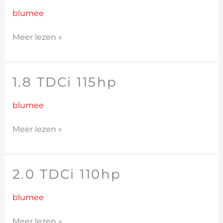
TDCi
90hp
blumee
Meer lezen »
1.8 TDCi 115hp
1.8
TDCi
115hp
blumee
Meer lezen »
2.0 TDCi 110hp
2.0
TDCi
110hp
blumee
Meer lezen »