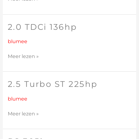
2.0 TDCi 136hp
2.0
TDCi
136hp
blumee
Meer lezen »
2.5 Turbo ST 225hp
2.5
Turbo
ST
blumee
225hp
Meer lezen »