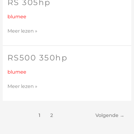
RS 305hp
RS
305hp
blumee
Meer lezen »
RS500 350hp
RS500
350hp
blumee
Meer lezen »
1
2
Volgende
→