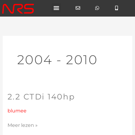
Ga
naar
de
inhoud
2004 - 2010
2.2 CTDi 140hp
2.2
CTDi
140hp
blumee
Meer lezen »