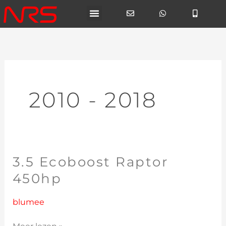
Ga
naar
de
inhoud
2010 - 2018
3.5 Ecoboost Raptor
3.5
Ecoboost
450hp
Raptor
450hp
blumee