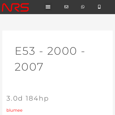
Ga
naar
de
inhoud
E53 - 2000 -
2007
3.0d 184hp
3.0d
184hp
blumee