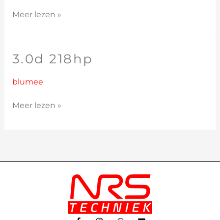
Meer lezen »
3.0d 218hp
3.0d
218hp
blumee
Meer lezen »
F
I
W
E