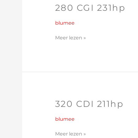
280 CGI 231hp
280
CGI
231hp
blumee
Meer lezen »
320 CDI 211hp
320
CDI
211hp
blumee
Meer lezen »