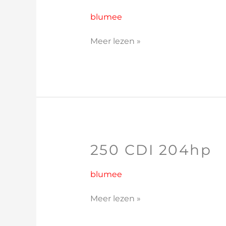
AMG
PPP
blumee
487hp
Meer lezen »
250 CDI 204hp
250
CDI
204hp
blumee
Meer lezen »