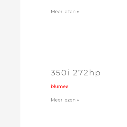
Meer lezen »
350i 272hp
350i
272hp
blumee
Meer lezen »