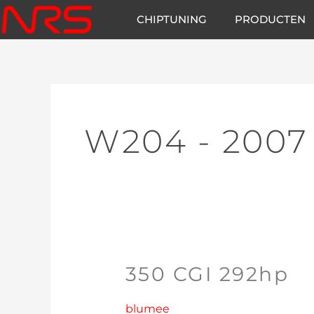
Ga
CHIPTUNING
PRODUCTEN
naar
de
inhoud
W204 - 2007 
350 CGI 292hp
350
CGI
292hp
blumee