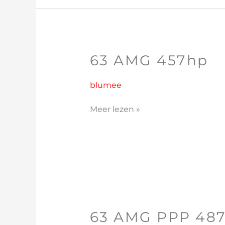
63 AMG 457hp
63
AMG
457hp
blumee
Meer lezen »
63 AMG PPP 48
63