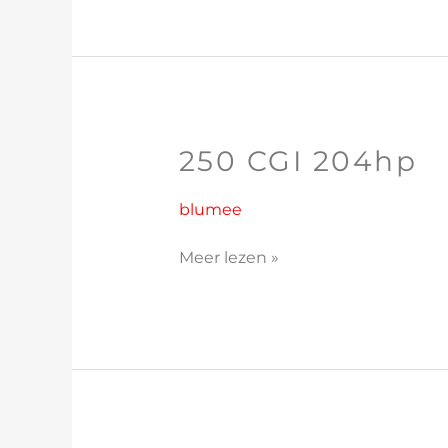
250 CGI 204hp
250
CGI
204hp
blumee
Meer lezen »