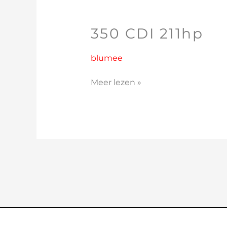
350 CDI 211hp
350
CDI
211hp
blumee
Meer lezen »