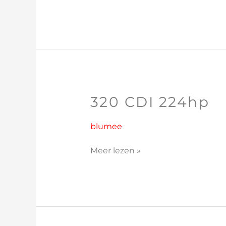
320 CDI 224hp
320
CDI
224hp
blumee
Meer lezen »