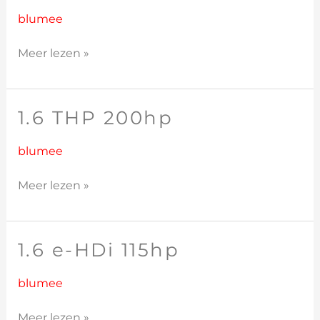
THP
163hp
blumee
Meer lezen »
1.6 THP 200hp
1.6
THP
200hp
blumee
Meer lezen »
1.6 e-HDi 115hp
1.6
e-
HDi
blumee
115hp
Meer lezen »