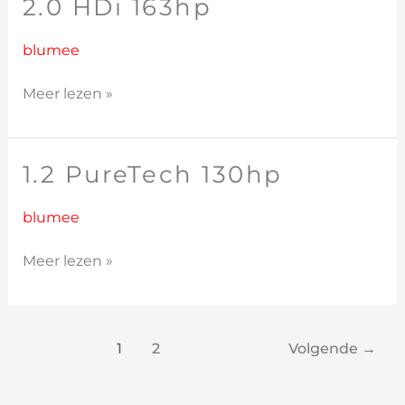
2.0 HDi 163hp
2.0
HDi
163hp
blumee
Meer lezen »
1.2 PureTech 130hp
1.2
PureTech
130hp
blumee
Meer lezen »
1
2
Volgende
→