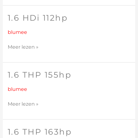
1.6 HDi 112hp
1.6
HDi
112hp
blumee
Meer lezen »
1.6 THP 155hp
1.6
THP
155hp
blumee
Meer lezen »
1.6 THP 163hp
1.6