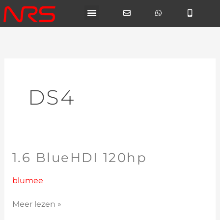
Ga
naar
de
inhoud
DS4
1.6 BlueHDI 120hp
1.6
BlueHDI
120hp
blumee
Meer lezen »