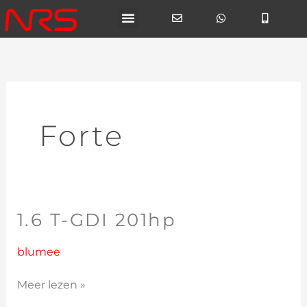
Ga
naar
de
inhoud
Forte
1.6 T-GDI 201hp
1.6
T-
GDI
blumee
201hp
Meer lezen »