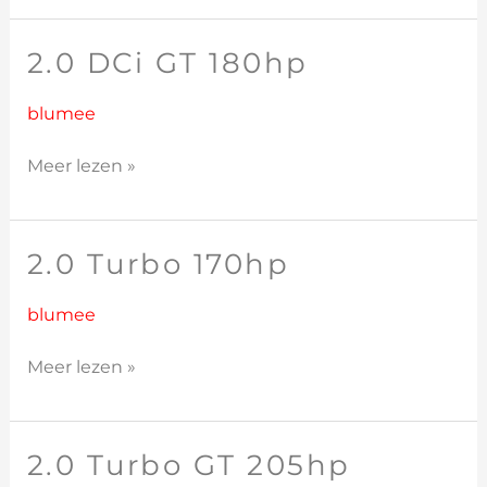
2.0 DCi GT 180hp
2.0
DCi
GT
blumee
180hp
Meer lezen »
2.0 Turbo 170hp
2.0
Turbo
170hp
blumee
Meer lezen »
2.0 Turbo GT 205hp
2.0