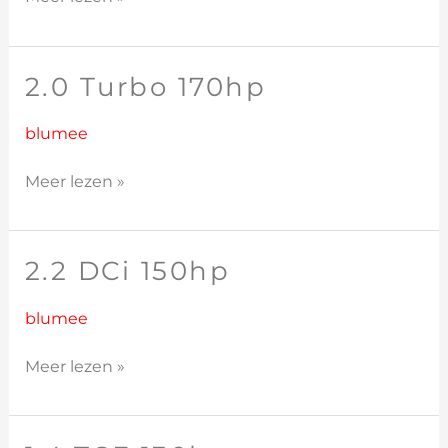
2.0 Turbo 170hp
2.0
Turbo
170hp
blumee
Meer lezen »
2.2 DCi 150hp
2.2
DCi
150hp
blumee
Meer lezen »