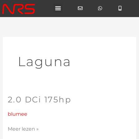
Ga
naar
de
inhoud
Laguna
2.0 DCi 175hp
2.0
DCi
175hp
blumee
Meer lezen »