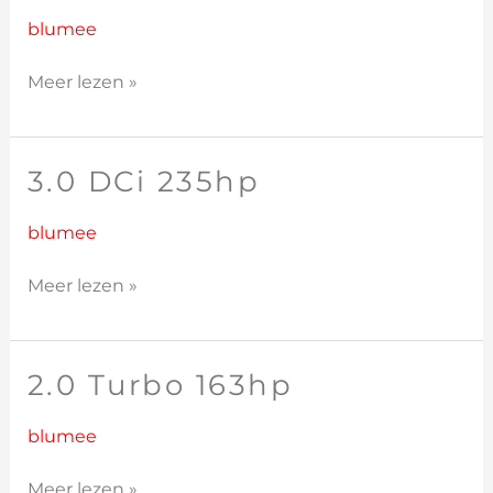
Turbo
GT
blumee
205hp
Meer lezen »
3.0 DCi 235hp
3.0
DCi
235hp
blumee
Meer lezen »
2.0 Turbo 163hp
2.0
Turbo
163hp
blumee
Meer lezen »