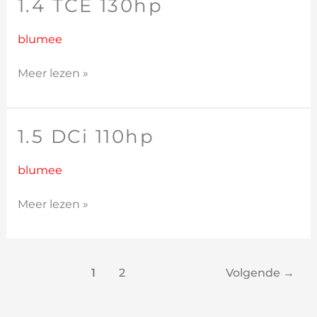
1.4 TCE 130hp
1.4
TCE
130hp
blumee
Meer lezen »
1.5 DCi 110hp
1.5
DCi
110hp
blumee
Meer lezen »
1
2
Volgende
→