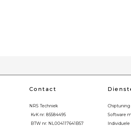
Contact
Dienst
NRS Techniek
Chiptuning
KvK nr: 85584495
Software m
BTW nr: NL004117641B57
Individuele 