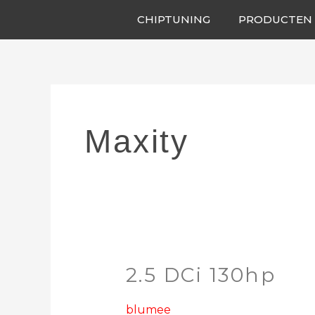
Ga
CHIPTUNING
PRODUCTEN
naar
de
inhoud
Maxity
2.5 DCi 130hp
2.5
DCi
130hp
blumee