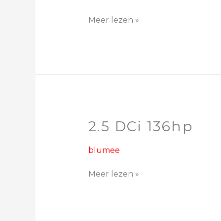
Meer lezen »
2.5 DCi 136hp
2.5
DCi
136hp
blumee
Meer lezen »