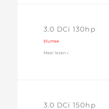
3.0 DCi 130hp
3.0
DCi
130hp
blumee
Meer lezen »
3.0 DCi 150hp
3.0