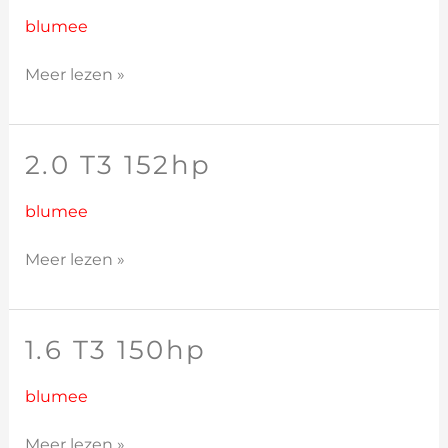
T2
120hp
blumee
Meer lezen »
2.0 T3 152hp
2.0
T3
152hp
blumee
Meer lezen »
1.6 T3 150hp
1.6
T3
150hp
blumee
Meer lezen »