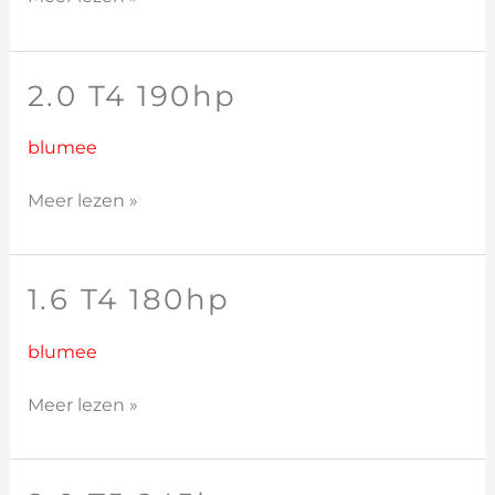
2.0 T4 190hp
2.0
T4
190hp
blumee
Meer lezen »
1.6 T4 180hp
1.6
T4
180hp
blumee
Meer lezen »