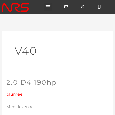
Ga
naar
de
inhoud
V40
2.0 D4 190hp
2.0
D4
190hp
blumee
Meer lezen »