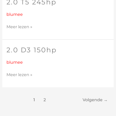
2.0 T5 245hp
2.0
T5
245hp
blumee
Meer lezen »
2.0 D3 150hp
2.0
D3
150hp
blumee
Meer lezen »
1
2
Volgende
→