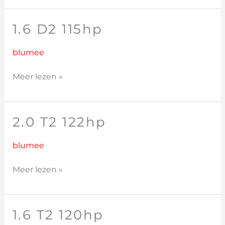
1.6 D2 115hp
1.6
D2
115hp
blumee
Meer lezen »
2.0 T2 122hp
2.0
T2
122hp
blumee
Meer lezen »
1.6 T2 120hp
1.6