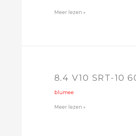
Meer lezen »
8.4 V10 SRT-10 
8.4
V10
SRT-
blumee
10
600hp
Meer lezen »