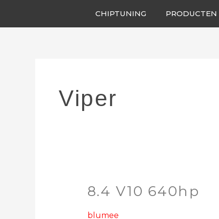
Ga
CHIPTUNING
PRODUCTEN
naar
de
inhoud
Viper
8.4 V10 640hp
8.4
V10
640hp
blumee