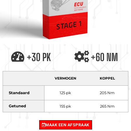
+30 PK
+60 NM
VERMOGEN
KOPPEL
Standaard
125 pk
205 Nm
Getuned
155 pk
265 Nm
MAAK EEN AFSPRAAK