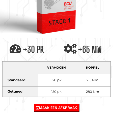
+30 PK
+65 NM
VERMOGEN
KOPPEL
Standaard
120 pk
215 Nm
Getuned
150 pk
280 Nm
MAAK EEN AFSPRAAK