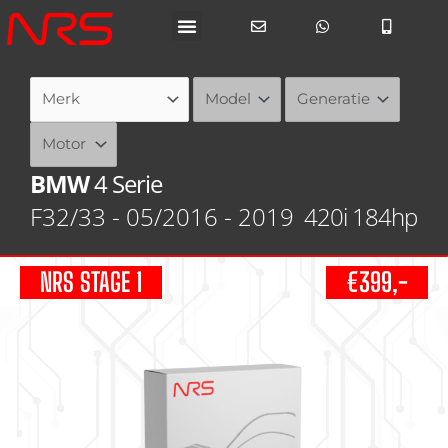
Ga
naar
de
inhoud
BMW
4 Serie
F32/33 - 05/2016 - 2019
420i 184hp
NRS STAGE 1
€399,-