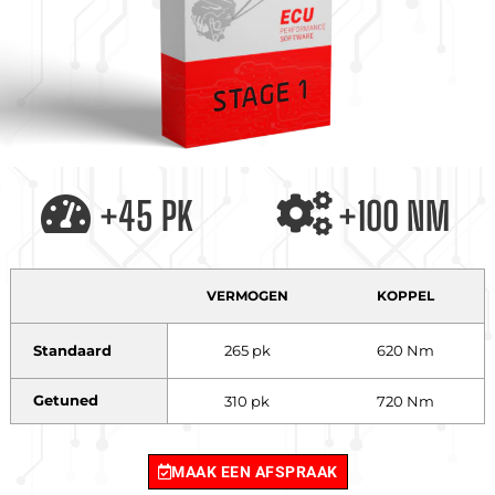
+45 PK
+100 NM
VERMOGEN
KOPPEL
Standaard
265 pk
620 Nm
Getuned
310 pk
720 Nm
MAAK EEN AFSPRAAK