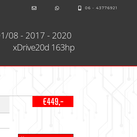
06 - 43776921
1/08 - 2017 - 2020
xDrive20d 163hp
€449,-