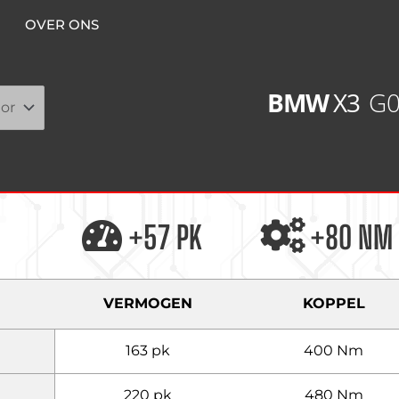
OVER ONS
BMW
X3
G0
+57 PK
+80 NM
VERMOGEN
KOPPEL
163 pk
400 Nm
220 pk
480 Nm