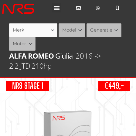
Ga
naar
de
inhoud
ALFA ROMEO
Giulia
2016 ->
2.2 JTD 210hp
NRS STAGE 1
€449,-