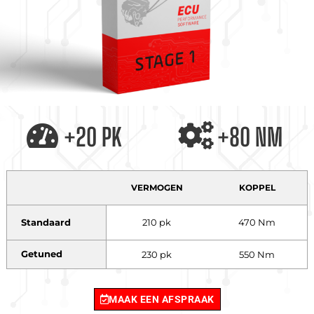
+20 PK
+80 NM
VERMOGEN
KOPPEL
Standaard
210 pk
470 Nm
Getuned
230 pk
550 Nm
MAAK EEN AFSPRAAK