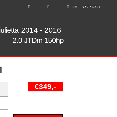
06 - 43776921
ulietta
2014 - 2016
2.0 JTDm 150hp
M
€349,-