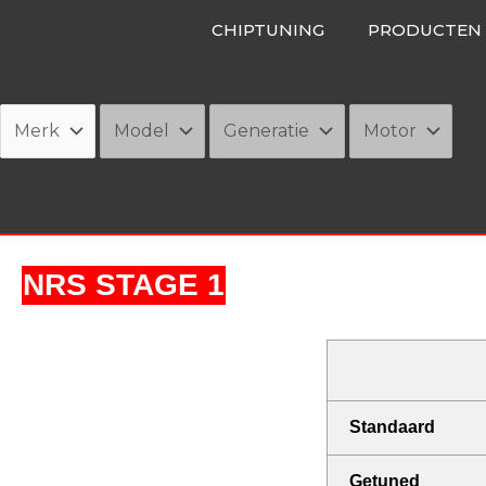
Ga
CHIPTUNING
PRODUCTEN
naar
de
inhoud
NRS STAGE 1
Standaard
Getuned