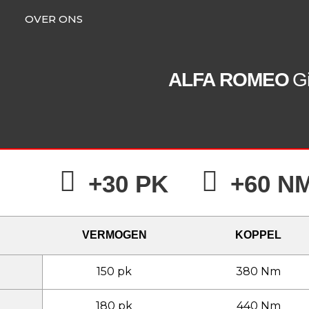
OVER ONS
ALFA ROMEO
Gi
+30 PK
+60 N
VERMOGEN
KOPPEL
150 pk
380 Nm
180 pk
440 Nm