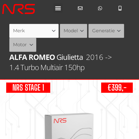
Ga
naar
de
inhoud
ALFA ROMEO
Giulietta
2016 ->
1.4 Turbo Multiair 150hp
NRS STAGE 1
€399,-