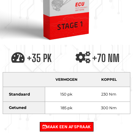
+35 PK
+70 NM
VERMOGEN
KOPPEL
Standaard
150 pk
230 Nm
Getuned
185 pk
300 Nm
MAAK EEN AFSPRAAK