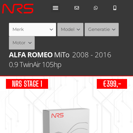
Ga
naar
de
inhoud
ALFA ROMEO
MiTo
2008 - 2016
0.9 TwinAir 105hp
NRS STAGE 1
€399,-