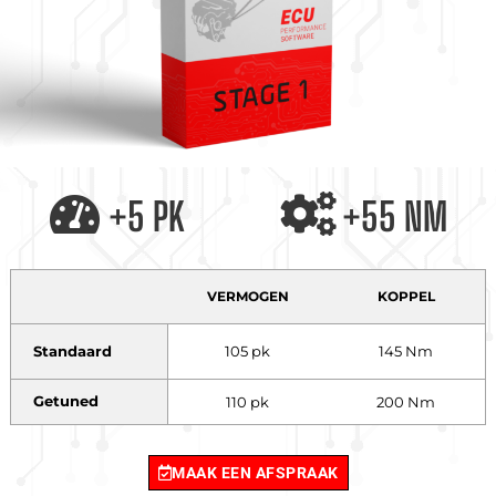
+5 PK
+55 NM
VERMOGEN
KOPPEL
Standaard
105 pk
145 Nm
Getuned
110 pk
200 Nm
MAAK EEN AFSPRAAK