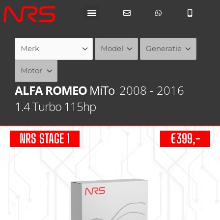
Ga
naar
de
inhoud
ALFA ROMEO
MiTo
2008 - 2016
1.4 Turbo 115hp
NRS STAGE 1
€399,-