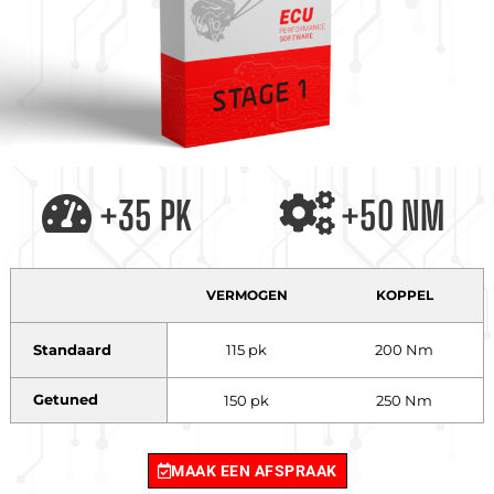
+35 PK
+50 NM
VERMOGEN
KOPPEL
Standaard
115 pk
200 Nm
Getuned
150 pk
250 Nm
MAAK EEN AFSPRAAK