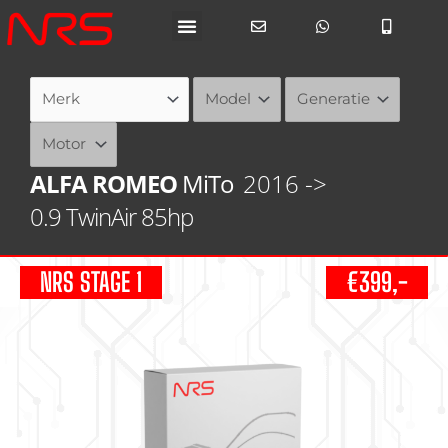
Ga
naar
de
inhoud
ALFA ROMEO
MiTo
2016 ->
0.9 TwinAir 85hp
NRS STAGE 1
€399,-