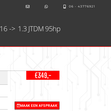
06 - 43776921
16 ->
1.3 JTDM 95hp
€349,-
MAAK EEN AFSPRAAK