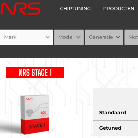
Ga
CHIPTUNING
PRODUCTEN
naar
de
inhoud
NRS STAGE 1
Standaard
Getuned