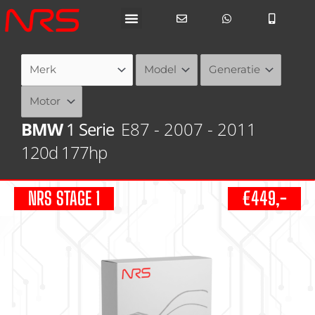
Ga
naar
de
inhoud
BMW
1 Serie
E87 - 2007 - 2011
120d 177hp
NRS STAGE 1
€449,-