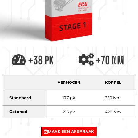
+38 PK
+70 NM
VERMOGEN
KOPPEL
Standaard
177 pk
350 Nm
Getuned
215 pk
420 Nm
MAAK EEN AFSPRAAK