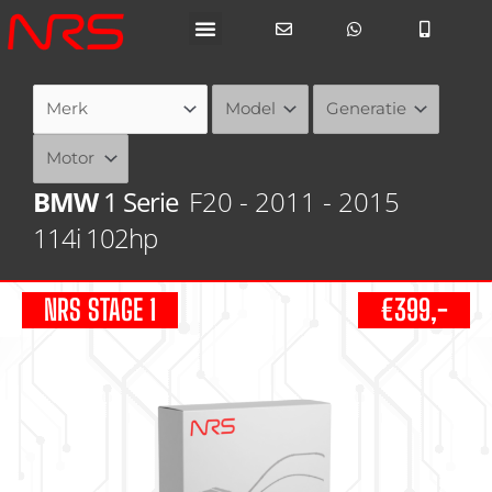
Ga
naar
de
inhoud
BMW
1 Serie
F20 - 2011 - 2015
114i 102hp
NRS STAGE 1
€399,-