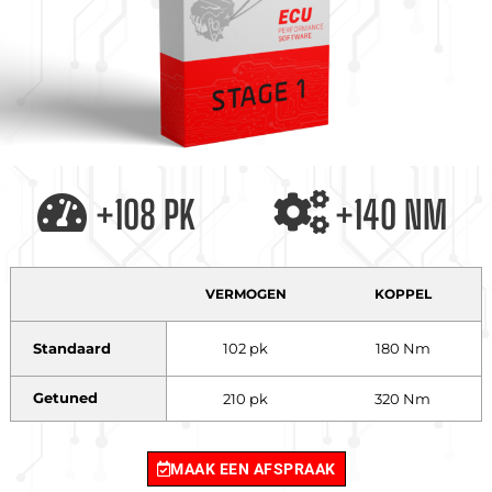
+108 PK
+140 NM
VERMOGEN
KOPPEL
Standaard
102 pk
180 Nm
Getuned
210 pk
320 Nm
MAAK EEN AFSPRAAK