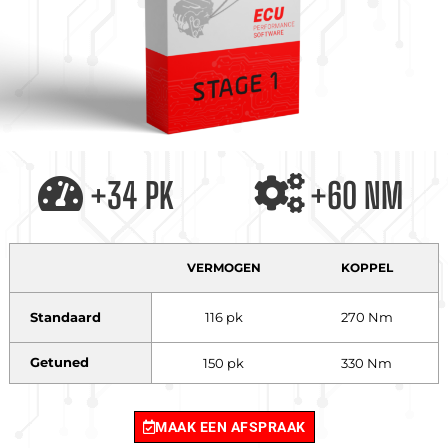
+34 PK
+60 NM
VERMOGEN
KOPPEL
Standaard
116 pk
270 Nm
Getuned
150 pk
330 Nm
MAAK EEN AFSPRAAK