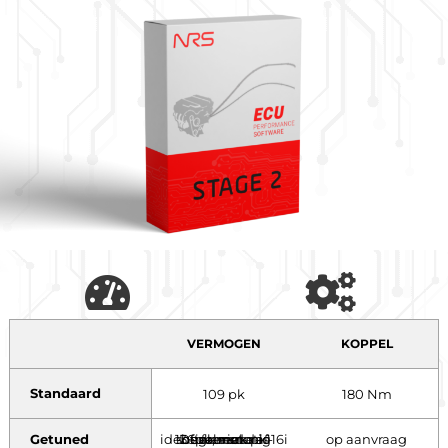
VERMOGEN
KOPPEL
Standaard
109 pk
180 Nm
Getuned
Deze motor is identiek aan de 116i 136pk, maar af-fabriek softwarematig begrensd. pk
op aanvraag