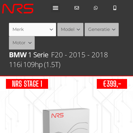
Ga
naar
de
inhoud
BMW
1 Serie
F20 - 2015 - 2018
116i 109hp (1.5T)
NRS STAGE 1
€399,-