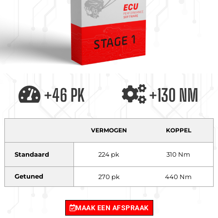
+46 PK
+130 NM
VERMOGEN
KOPPEL
Standaard
224 pk
310 Nm
Getuned
270 pk
440 Nm
MAAK EEN AFSPRAAK