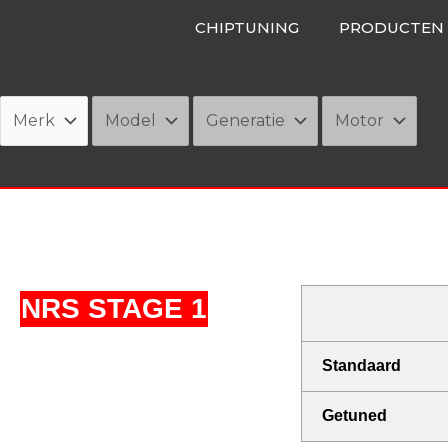
Ga
CHIPTUNING
PRODUCTEN
naar
de
inhoud
NRS STAGE 1
Standaard
Getuned