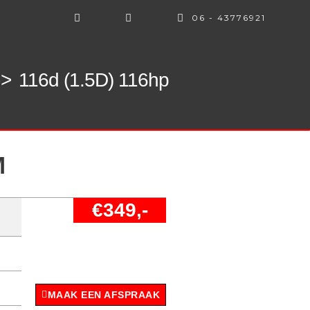
06 - 43776921
->
116d (1.5D) 116hp
M
€349,-
MAAK EEN AFSPRAAK