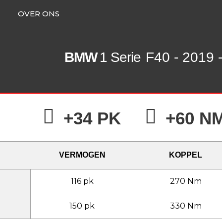
OVER ONS
BMW
1 Serie
F40 - 2019 
+34 PK
+60 N
VERMOGEN
KOPPEL
116 pk
270 Nm
150 pk
330 Nm