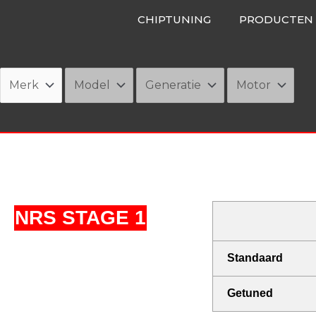
Ga
CHIPTUNING
PRODUCTEN
naar
de
inhoud
NRS STAGE 1
Standaard
Getuned