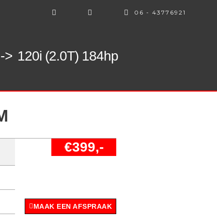
06 - 43776921
->
120i (2.0T) 184hp
M
€399,-
MAAK EEN AFSPRAAK