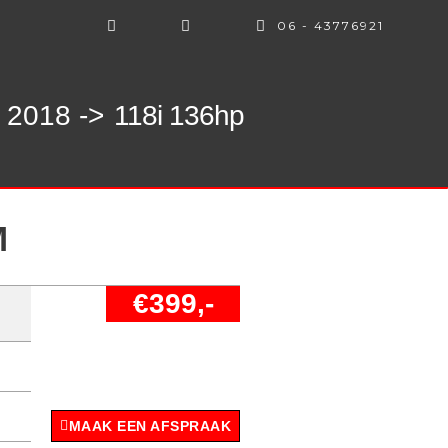
06 - 43776921
 2018 ->
118i 136hp
M
€399,-
MAAK EEN AFSPRAAK