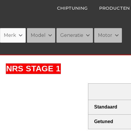
Ga
CHIPTUNING
PRODUCTEN
naar
de
inhoud
NRS STAGE 1
Standaard
Getuned