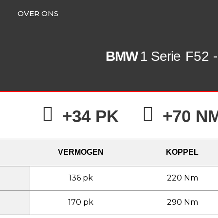
OVER ONS
BMW
1 Serie
F52 -
+34 PK
+70 N
VERMOGEN
KOPPEL
136 pk
220 Nm
170 pk
290 Nm