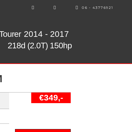
06 - 43776921
 Tourer
2014 - 2017
218d (2.0T) 150hp
M
€349,-