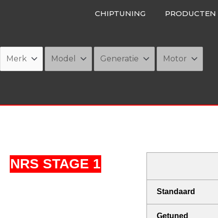
Ga
CHIPTUNING
PRODUCTEN
naar
de
inhoud
NRS STAGE 1
Standaard
Getuned