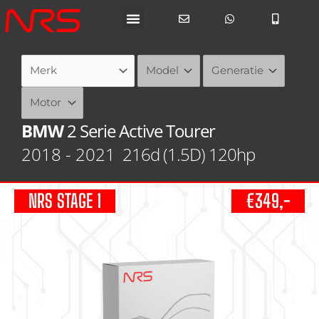
Ga
naar
de
inhoud
BMW
2 Serie Active Tourer
2018 - 2021
216d (1.5D) 120hp
NRS STAGE 1
€349,-