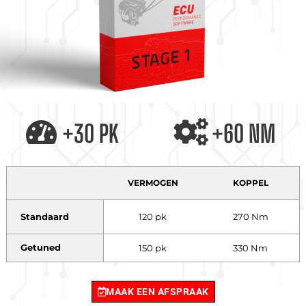
+30 PK
+60 NM
VERMOGEN
KOPPEL
Standaard
120 pk
270 Nm
Getuned
150 pk
330 Nm
MAAK EEN AFSPRAAK