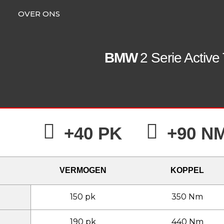
OVER ONS
BMW
2 Serie Active
+40 PK
+90 N
VERMOGEN
KOPPEL
150 pk
350 Nm
190 pk
440 Nm