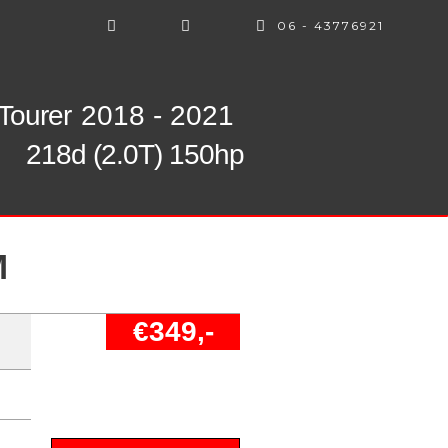
06 - 43776921
 Tourer
2018 - 2021
218d (2.0T) 150hp
M
€349,-