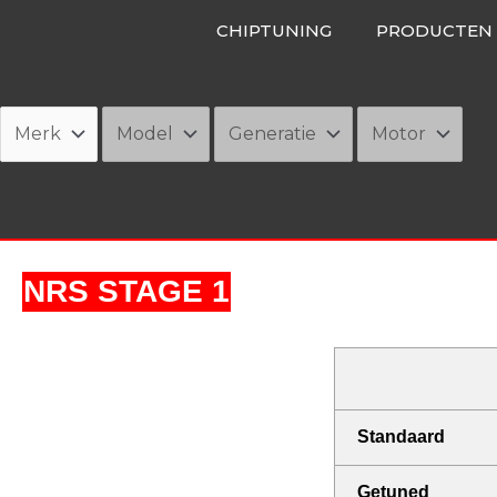
Ga
CHIPTUNING
PRODUCTEN
naar
de
inhoud
NRS STAGE 1
Standaard
Getuned