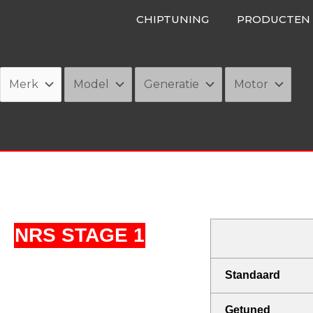
Ga
CHIPTUNING
PRODUCTEN
naar
de
inhoud
NRS STAGE 1
Standaard
Getuned