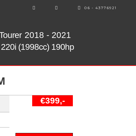
06 - 43776921
 Tourer
2018 - 2021
220i (1998cc) 190hp
M
€399,-