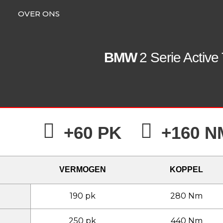
OVER ONS
BMW
2 Serie Active
+60 PK
+160 N
VERMOGEN
KOPPEL
190 pk
280 Nm
250 pk
440 Nm