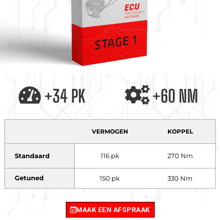
+34 PK
+60 NM
VERMOGEN
KOPPEL
Standaard
116 pk
270 Nm
Getuned
150 pk
330 Nm
MAAK EEN AFSPRAAK