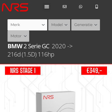
Ga
naar
de
inhoud
BMW
2 Serie GC
2020 ->
216d (1.5D) 116hp
NRS STAGE 1
€349,-