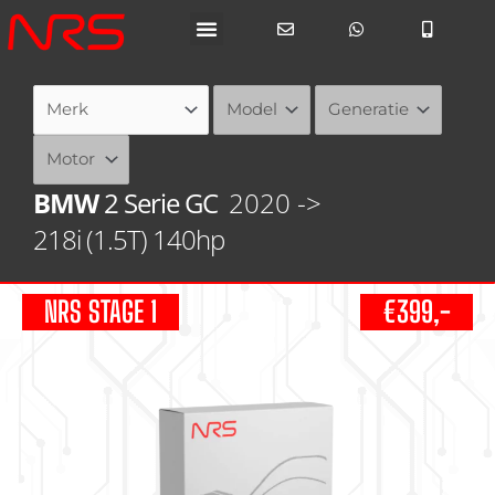
Ga
naar
de
inhoud
BMW
2 Serie GC
2020 ->
218i (1.5T) 140hp
NRS STAGE 1
€399,-