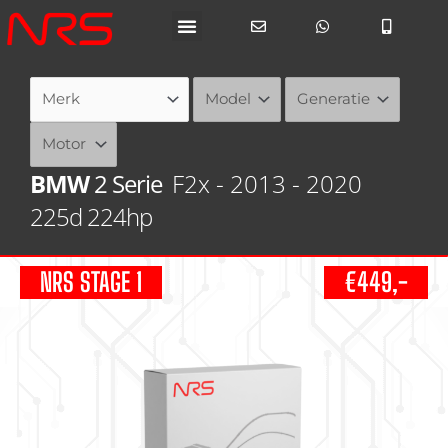
Ga
naar
de
inhoud
BMW
2 Serie
F2x - 2013 - 2020
225d 224hp
NRS STAGE 1
€449,-