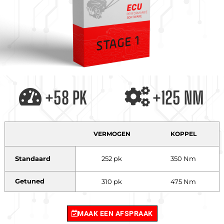
+58 PK
+125 NM
VERMOGEN
KOPPEL
Standaard
252 pk
350 Nm
Getuned
310 pk
475 Nm
MAAK EEN AFSPRAAK