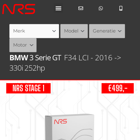
Ga
naar
de
inhoud
BMW
3 Serie GT
F34 LCI - 2016 ->
330i 252hp
NRS STAGE 1
€499,-