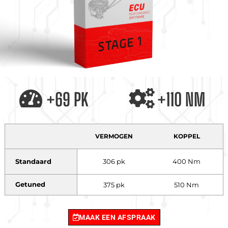
+69 PK
+110 NM
VERMOGEN
KOPPEL
Standaard
306 pk
400 Nm
Getuned
375 pk
510 Nm
MAAK EEN AFSPRAAK