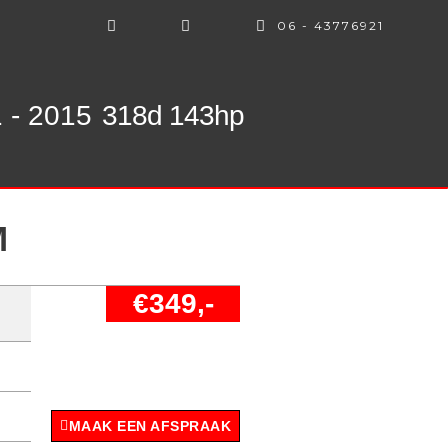
06 - 43776921
1 - 2015
318d 143hp
M
€349,-
MAAK EEN AFSPRAAK