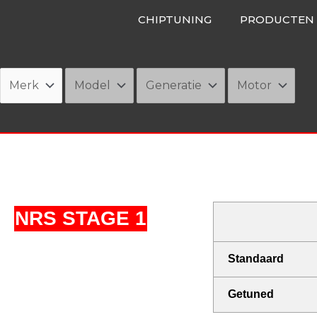
Ga
CHIPTUNING
PRODUCTEN
naar
de
inhoud
NRS STAGE 1
Standaard
Getuned