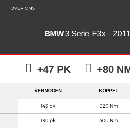
OVER ONS
BMW
3 Serie
F3x - 201
+47 PK
+80 N
VERMOGEN
KOPPEL
143 pk
320 Nm
190 pk
400 Nm