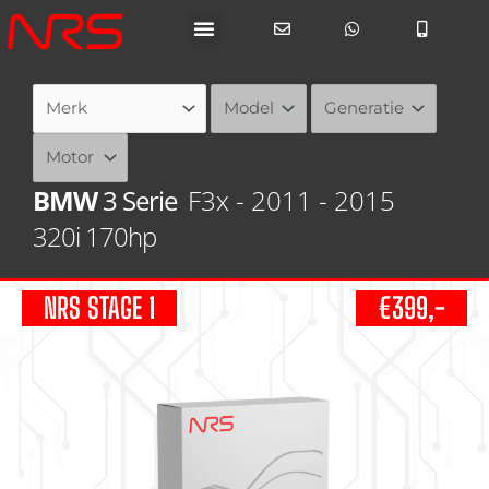
Ga
naar
de
inhoud
BMW
3 Serie
F3x - 2011 - 2015
320i 170hp
NRS STAGE 1
€399,-