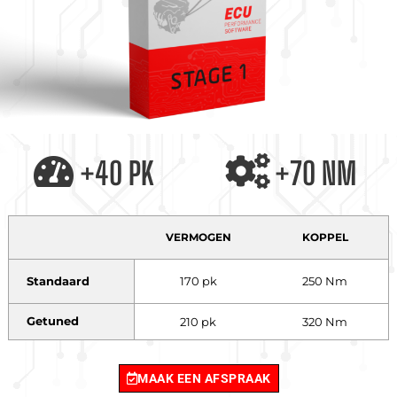
+40 PK
+70 NM
VERMOGEN
KOPPEL
Standaard
170 pk
250 Nm
Getuned
210 pk
320 Nm
MAAK EEN AFSPRAAK