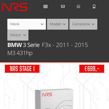
Ga
naar
de
inhoud
BMW
3 Serie
F3x - 2011 - 2015
M3 431hp
NRS STAGE 1
€699,-