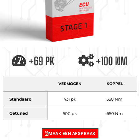
+69 PK
+100 NM
VERMOGEN
KOPPEL
Standaard
431 pk
550 Nm
Getuned
500 pk
650 Nm
MAAK EEN AFSPRAAK