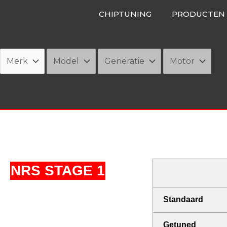
Ga
CHIPTUNING
PRODUCTEN
naar
de
inhoud
NRS STAGE 1
Standaard
Getuned