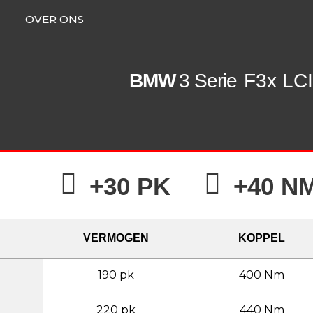
OVER ONS
BMW
3 Serie
F3x LCI
+30 PK
+40 N
VERMOGEN
KOPPEL
190 pk
400 Nm
220 pk
440 Nm