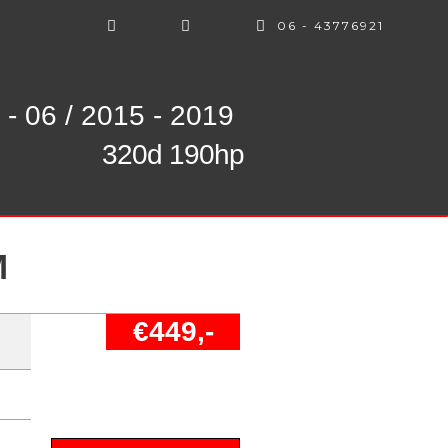
06 - 43776921
 - 06 / 2015 - 2019
320d 190hp
M
€449,-