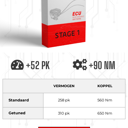
+52 PK
+90 NM
VERMOGEN
KOPPEL
Standaard
258 pk
560 Nm
Getuned
310 pk
650 Nm