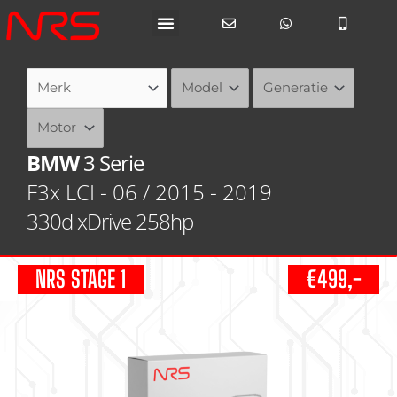
Ga
naar
de
inhoud
BMW
3 Serie
F3x LCI - 06 / 2015 - 2019
330d xDrive 258hp
NRS STAGE 1
€499,-