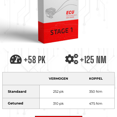
+58 PK
+125 NM
VERMOGEN
KOPPEL
Standaard
252 pk
350 Nm
Getuned
310 pk
475 Nm