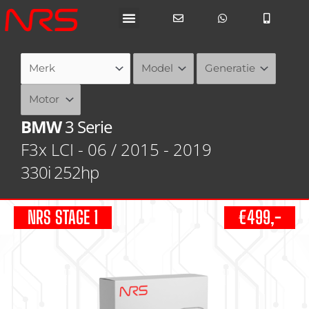
Ga
naar
de
inhoud
BMW
3 Serie
F3x LCI - 06 / 2015 - 2019
330i 252hp
NRS STAGE 1
€499,-