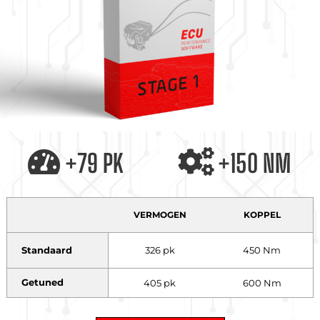
+79 PK
+150 NM
VERMOGEN
KOPPEL
Standaard
326 pk
450 Nm
Getuned
405 pk
600 Nm