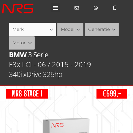
Ga
naar
de
inhoud
BMW
3 Serie
F3x LCI - 06 / 2015 - 2019
340i xDrive 326hp
NRS STAGE 1
€599,-