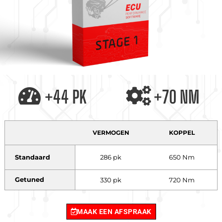
+44 PK
+70 NM
VERMOGEN
KOPPEL
Standaard
286 pk
650 Nm
Getuned
330 pk
720 Nm
MAAK EEN AFSPRAAK