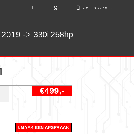
06 - 43776921
 2019 ->
330i 258hp
M
€499,-
MAAK EEN AFSPRAAK