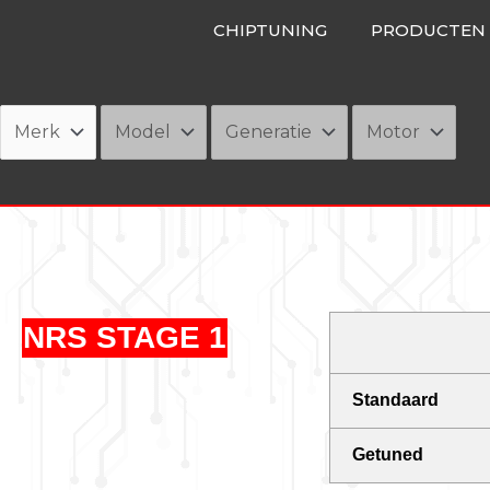
Ga
CHIPTUNING
PRODUCTEN
naar
de
inhoud
NRS STAGE 1
Standaard
Getuned