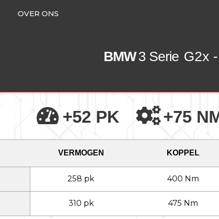
OVER ONS
BMW
3 Serie
G2x -
+52 PK
+75 N
VERMOGEN
KOPPEL
258 pk
400 Nm
310 pk
475 Nm