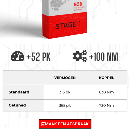
+52 PK
+100 NM
VERMOGEN
KOPPEL
Standaard
313 pk
630 Nm
Getuned
365 pk
730 Nm
MAAK EEN AFSPRAAK